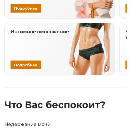
Подробнее
Интимное омоложение
У
та
Подробнее
Что Вас беспокоит?
Недержание мочи