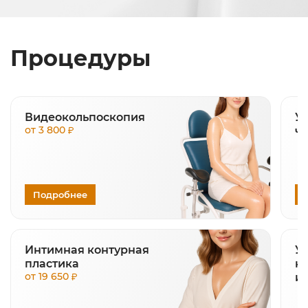
Процедуры
Видеокольпоскопия
У
от 3 800
чу
Подробнее
Интимная контурная
У
пластика
н
от 19 650
и